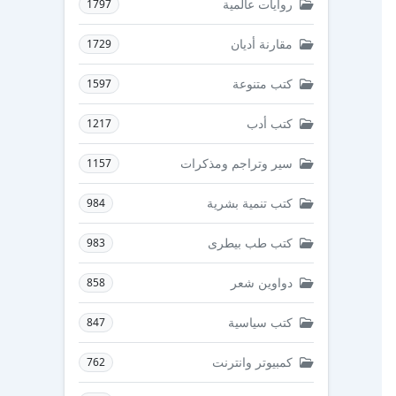
روايات عالمية
1797
مقارنة أديان
1729
كتب متنوعة
1597
كتب أدب
1217
سير وتراجم ومذكرات
1157
كتب تنمية بشرية
984
كتب طب بيطرى
983
دواوين شعر
858
كتب سياسية
847
كمبيوتر وانترنت
762