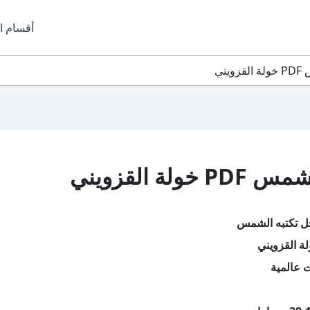
أقسام ا
ني
 القزويني
ل تكتبه الشمس
ة القزويني
 عالمية