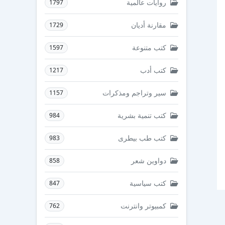
روايات عالمية
1797
مقارنة أديان
1729
كتب متنوعة
1597
كتب أدب
1217
سير وتراجم ومذكرات
1157
كتب تنمية بشرية
984
كتب طب بيطرى
983
دواوين شعر
858
كتب سياسية
847
كمبيوتر وانترنت
762