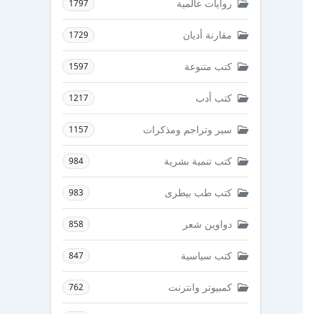
روايات عالمية
1797
مقارنة أديان
1729
كتب متنوعة
1597
كتب أدب
1217
سير وتراجم ومذكرات
1157
كتب تنمية بشرية
984
كتب طب بيطرى
983
دواوين شعر
858
كتب سياسية
847
كمبيوتر وانترنت
762