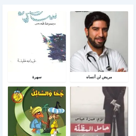
مريض لن أنساه
سهرة