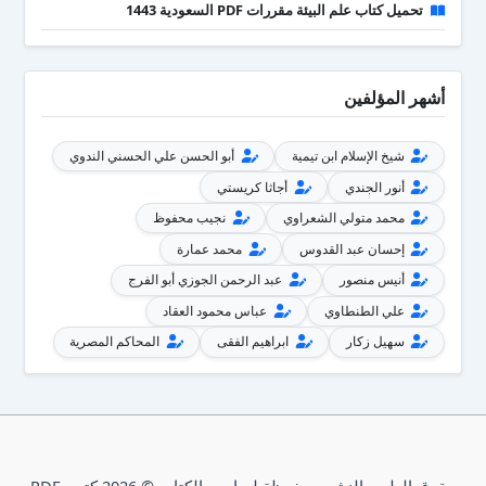
تحميل كتاب علم البيئة مقررات PDF السعودية 1443
أشهر المؤلفين
شيخ الإسلام ابن تيمية
أبو الحسن علي الحسني الندوي
أنور الجندي
أجاثا كريستي
محمد متولي الشعراوي
نجيب محفوظ
إحسان عبد القدوس
محمد عمارة
أنيس منصور
عبد الرحمن الجوزي أبو الفرج
علي الطنطاوي
عباس محمود العقاد
سهيل زكار
ابراهيم الفقى
المحاكم المصرية
حقوق الطبع والنشر محفوظة لصاحب الكتاب © 2026 كتبي PDF