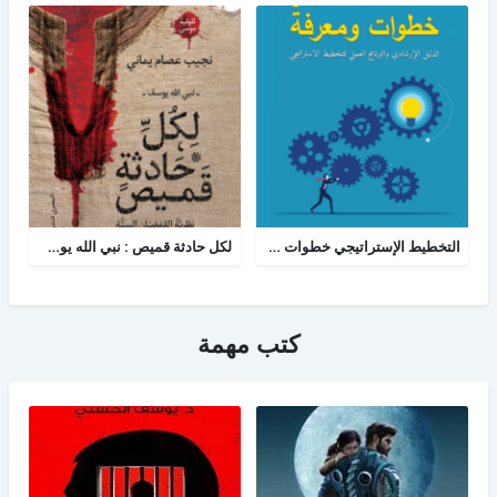
التخطيط الإستراتيجي خطوات ومعرفة
لكل حادثة قميص : نبي الله يوسف - نظرية القمصان الستة في قراءة القصة القرآنية
كتب مهمة