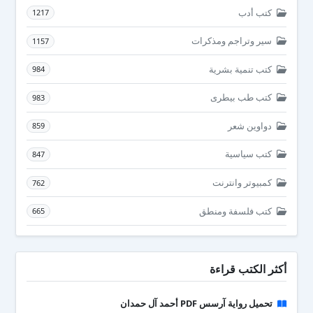
كتب أدب
1217
سير وتراجم ومذكرات
1157
كتب تنمية بشرية
984
كتب طب بيطرى
983
دواوين شعر
859
كتب سياسية
847
كمبيوتر وانترنت
762
كتب فلسفة ومنطق
665
أكثر الكتب قراءة
تحميل رواية آرسس PDF أحمد آل حمدان