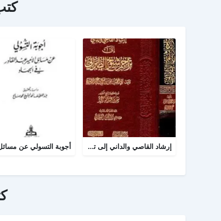
كتب
إرشاد القاصي والداني إلى تراجم شيوخ الطبراني
ك