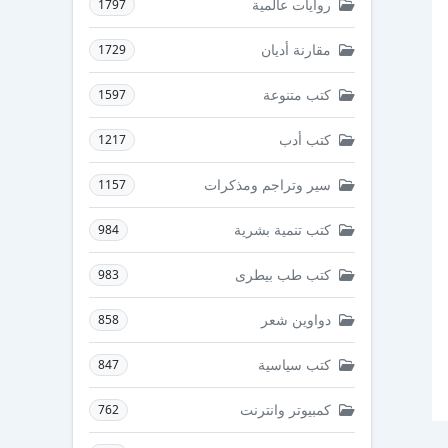
روايات عالمية
1797
مقارنة أديان
1729
كتب متنوعة
1597
كتب أدب
1217
سير وتراجم ومذكرات
1157
كتب تنمية بشرية
984
كتب طب بيطرى
983
دواوين شعر
858
كتب سياسية
847
كمبيوتر وانترنت
762