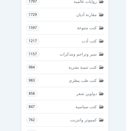
روايات عالمية
1797
مقارنة أديان
1729
كتب متنوعة
1597
كتب أدب
1217
سير وتراجم ومذكرات
1157
كتب تنمية بشرية
984
كتب طب بيطرى
983
دواوين شعر
858
كتب سياسية
847
كمبيوتر وانترنت
762