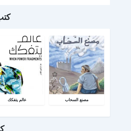
كتب
مصنع السحاب
عالم يتفكك
ك