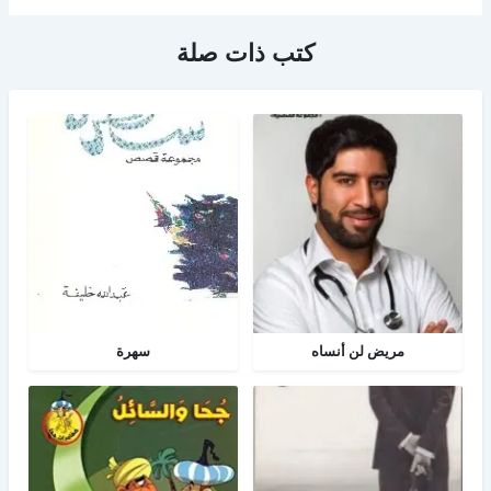
كتب ذات صلة
مريض لن أنساه
سهرة