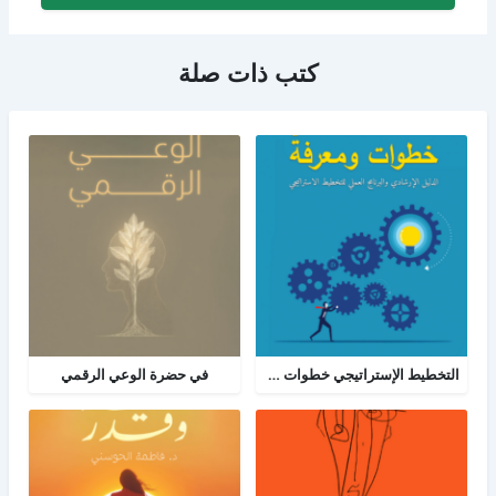
كتب ذات صلة
التخطيط الإستراتيجي خطوات ومعرفة: الدليل الإرشادي والبرنامج العملي للتخطيط
في حضرة الوعي الرقمي