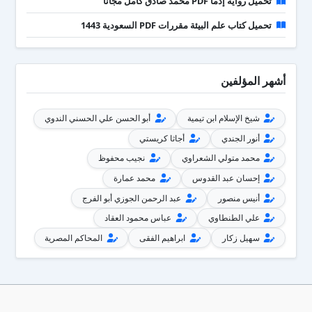
تحميل رواية إذما PDF محمد صادق كامل مجانا
تحميل كتاب علم البيئة مقررات PDF السعودية 1443
أشهر المؤلفين
شيخ الإسلام ابن تيمية
أبو الحسن علي الحسني الندوي
أنور الجندي
أجاثا كريستي
محمد متولي الشعراوي
نجيب محفوظ
إحسان عبد القدوس
محمد عمارة
أنيس منصور
عبد الرحمن الجوزي أبو الفرج
علي الطنطاوي
عباس محمود العقاد
سهيل زكار
ابراهيم الفقى
المحاكم المصرية