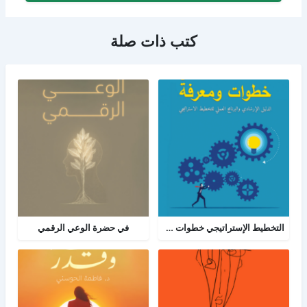
كتب ذات صلة
التخطيط الإستراتيجي خطوات ومعرفة: الدليل الإرشادي والبرنامج العملي للتخطيط
في حضرة الوعي الرقمي