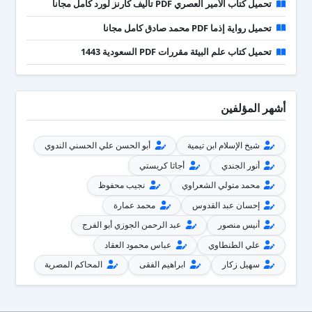
تحميل كتاب الأمير العصري PDF تأليف كارنز لورد كامل مجانا
تحميل رواية إذما PDF محمد صادق كامل مجانا
تحميل كتاب علم البيئة مقررات PDF السعودية 1443
أشهر المؤلفين
شيخ الإسلام ابن تيمية
أبو الحسن علي الحسني الندوي
أنور الجندي
أجاثا كريستي
محمد متولي الشعراوي
نجيب محفوظ
إحسان عبد القدوس
محمد عمارة
أنيس منصور
عبد الرحمن الجوزي أبو الفرج
علي الطنطاوي
عباس محمود العقاد
سهيل زكار
ابراهيم الفقى
المحاكم المصرية