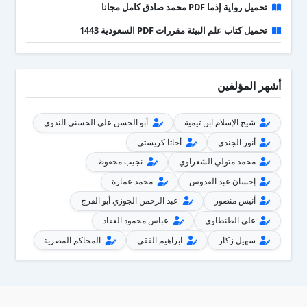
تحميل رواية إذما PDF محمد صادق كامل مجانا
تحميل كتاب علم البيئة مقررات PDF السعودية 1443
أشهر المؤلفين
شيخ الإسلام ابن تيمية
أبو الحسن علي الحسني الندوي
أنور الجندي
أجاثا كريستي
محمد متولي الشعراوي
نجيب محفوظ
إحسان عبد القدوس
محمد عمارة
أنيس منصور
عبد الرحمن الجوزي أبو الفرج
علي الطنطاوي
عباس محمود العقاد
سهيل زكار
ابراهيم الفقى
المحاكم المصرية