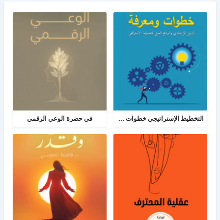
التخطيط الإستراتيجي خطوات ومعرفة: الدليل الإرشادي والبرنامج العملي للتخطيط
في حضرة الوعي الرقمي