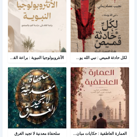
لكل حادثة قميص : نبي الله يوسف - نظرية القمصان الستة في قراءة القصة القرآنية
الأنثروبولوجيا النبوية : براعة القائد في دراسة الفرد والمجتمع
العمارة العاطفية : حكايات مبان شيدن من أجل الحب
سلحفاة معدنية لا تجيد الغرق