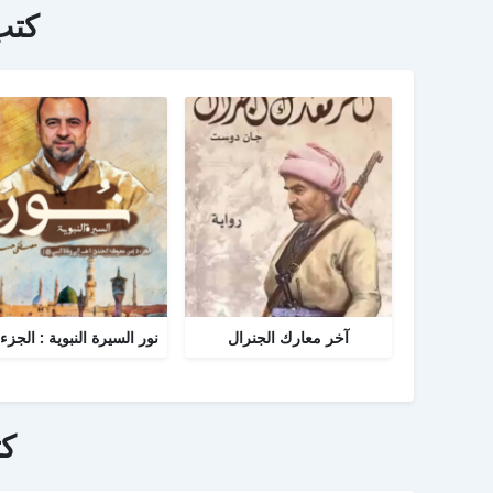
كتب
آخر معارك الجنرال
ك