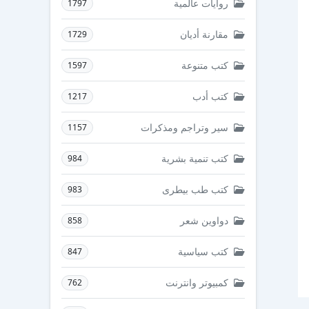
روايات عالمية
1797
مقارنة أديان
1729
كتب متنوعة
1597
كتب أدب
1217
سير وتراجم ومذكرات
1157
كتب تنمية بشرية
984
كتب طب بيطرى
983
دواوين شعر
858
كتب سياسية
847
كمبيوتر وانترنت
762