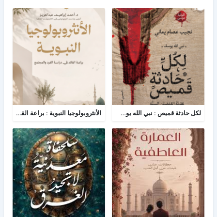
لكل حادثة قميص : نبي الله يوسف - نظرية القمصان الستة في قراءة القصة القرآنية
الأنثروبولوجيا النبوية : براعة القائد في دراسة الفرد والمجتمع