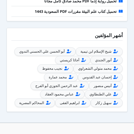
تحميل رواية إذما PDF محمد صادق كامل مجانا
تحميل كتاب علم البيئة مقررات PDF السعودية 1443
أشهر المؤلفين
شيخ الإسلام ابن تيمية
أبو الحسن علي الحسني الندوي
أنور الجندي
أجاثا كريستي
محمد متولي الشعراوي
نجيب محفوظ
إحسان عبد القدوس
محمد عمارة
أنيس منصور
عبد الرحمن الجوزي أبو الفرج
علي الطنطاوي
عباس محمود العقاد
سهيل زكار
ابراهيم الفقى
المحاكم المصرية