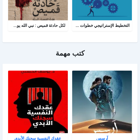
التخطيط الإستراتيجي خطوات ومعرفة
لكل حادثة قميص : نبي الله يوسف - نظرية القمصان الستة في قراءة القصة القرآنية
كتب مهمة
آرسس
عقدك النفسية سجنك الأبدي