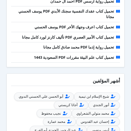
تحميل رواية آرسس PDF أحمد آل حمدان
تحميل كتاب عقدك النفسية سجنك الأبدي PDF يوسف الحسني
مجانا
تحميل كتاب اعرف وجهك الأخر PDF يوسف الحسني
تحميل كتاب الأمير العصري PDF تأليف كارنز لورد كامل مجانا
تحميل رواية إذما PDF محمد صادق كامل مجانا
تحميل كتاب علم البيئة مقررات PDF السعودية 1443
أشهر المؤلفين
شيخ الإسلام ابن تيمية
أبو الحسن علي الحسني الندوي
أنور الجندي
أجاثا كريستي
محمد متولي الشعراوي
نجيب محفوظ
إحسان عبد القدوس
محمد عمارة
أنيس منصور
عبد الرحمن الجوزي أبو الفرج