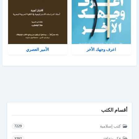
اعرف وجهك الأخر
الأمير العصري
أقسام الكتب
كتب إسلامية
7229
فكر وثقافة
3797