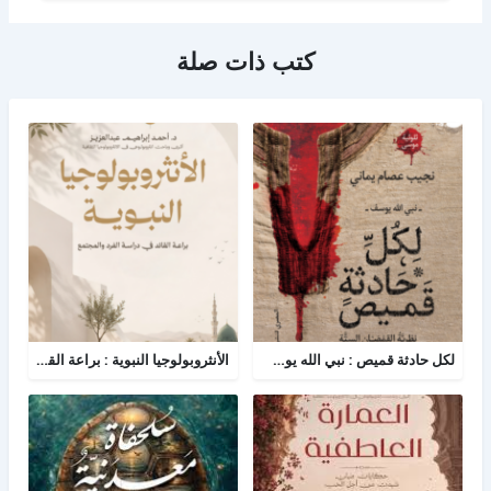
كتب ذات صلة
لكل حادثة قميص : نبي الله يوسف - نظرية القمصان الستة في قراءة القصة القرآنية
الأنثروبولوجيا النبوية : براعة القائد في دراسة الفرد والمجتمع