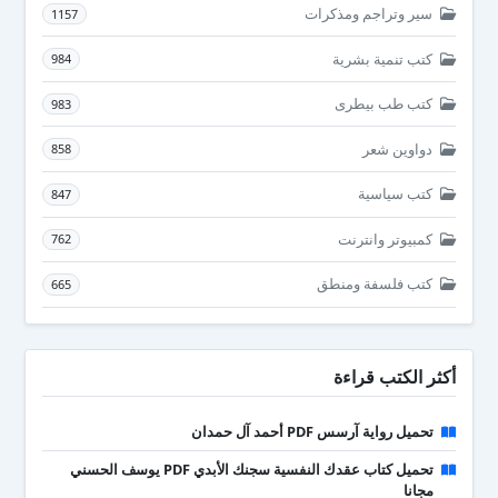
سير وتراجم ومذكرات
1157
كتب تنمية بشرية
984
كتب طب بيطرى
983
دواوين شعر
858
كتب سياسية
847
كمبيوتر وانترنت
762
كتب فلسفة ومنطق
665
أكثر الكتب قراءة
تحميل رواية آرسس PDF أحمد آل حمدان
تحميل كتاب عقدك النفسية سجنك الأبدي PDF يوسف الحسني
مجانا