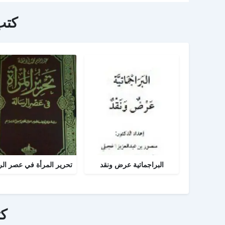
كتب
البراجماتية عرض ونقد
ك