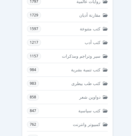
روايات عالمية
1797
مقارنة أديان
1729
كتب متنوعة
1597
كتب أدب
1217
سير وتراجم ومذكرات
1157
كتب تنمية بشرية
984
كتب طب بيطرى
983
دواوين شعر
858
كتب سياسية
847
كمبيوتر وانترنت
762