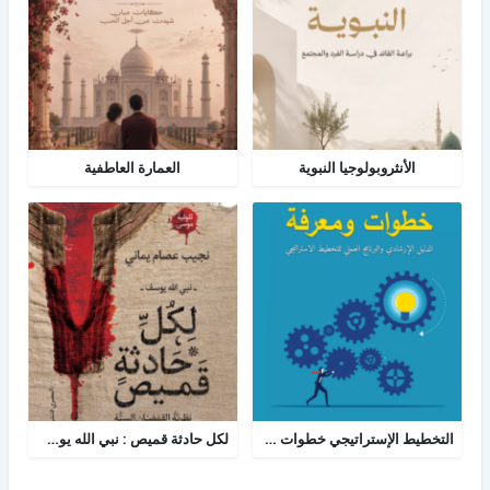
الأنثروبولوجيا النبوية
العمارة العاطفية
التخطيط الإستراتيجي خطوات ومعرفة
لكل حادثة قميص : نبي الله يوسف - نظرية القمصان الستة في قراءة القصة القرآنية