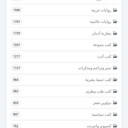
روايات عربية
1946
روايات عالمية
1797
مقارنة أديان
1729
كتب متنوعة
1597
كتب أدب
1217
سير وتراجم ومذكرات
1157
كتب تنمية بشرية
984
كتب طب بيطرى
983
دواوين شعر
859
كتب سياسية
847
كمبيوتر وانترنت
762