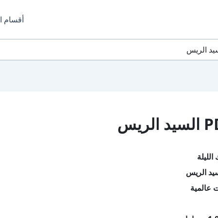
أقسام ا
الليلة
يد الريس
 عالمية