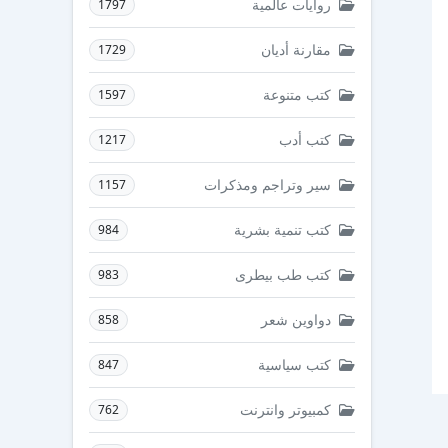
روايات عالمية
1797
مقارنة أديان
1729
كتب متنوعة
1597
كتب أدب
1217
سير وتراجم ومذكرات
1157
كتب تنمية بشرية
984
كتب طب بيطرى
983
دواوين شعر
858
كتب سياسية
847
كمبيوتر وانترنت
762