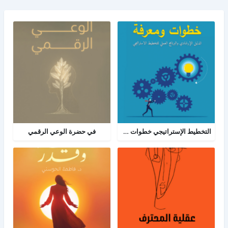
التخطيط الإستراتيجي خطوات ومعرفة: الدليل الإرشادي والبرنامج العملي للتخطيط
في حضرة الوعي الرقمي