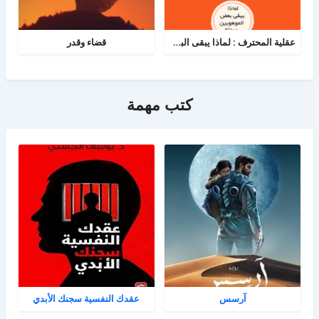
عقلية المحترف : لماذا يبقى البعض هواة رغم الموهبة؟
قضاء وقدر
كتب مهمة
آرسس
عقدك النفسية سجنك الأبدي