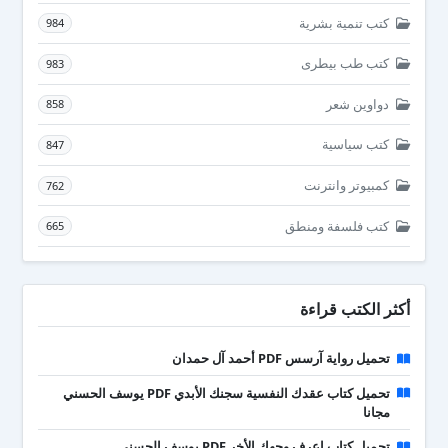
كتب تنمية بشرية
984
كتب طب بيطرى
983
دواوين شعر
858
كتب سياسية
847
كمبيوتر وانترنت
762
كتب فلسفة ومنطق
665
أكثر الكتب قراءة
تحميل رواية آرسس PDF أحمد آل حمدان
تحميل كتاب عقدك النفسية سجنك الأبدي PDF يوسف الحسني
مجانا
تحميل كتاب اعرف وجهك الأخر PDF يوسف الحسني