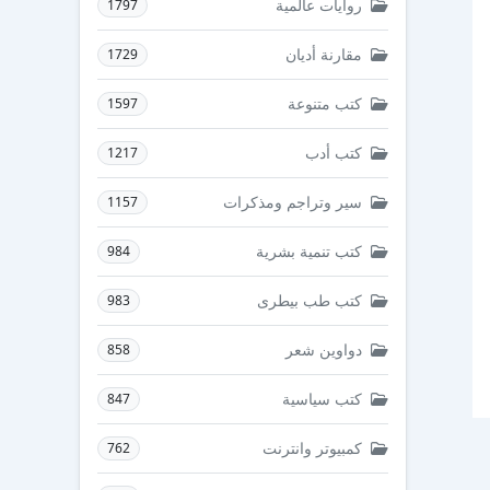
روايات عالمية
1797
مقارنة أديان
1729
كتب متنوعة
1597
كتب أدب
1217
سير وتراجم ومذكرات
1157
كتب تنمية بشرية
984
كتب طب بيطرى
983
دواوين شعر
858
كتب سياسية
847
كمبيوتر وانترنت
762