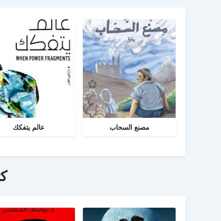
مصنع السحاب
عالم يتفكك
ك