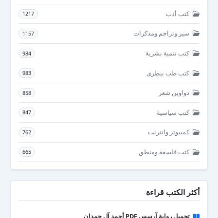
كتب أدب
1217
سير وتراجم ومذكرات
1157
كتب تنمية بشرية
984
كتب طب بيطرى
983
دواوين شعر
858
كتب سياسية
847
كمبيوتر وانترنت
762
كتب فلسفة ومنطق
665
أكثر الكتب قراءة
تحميل رواية آرسس PDF أحمد آل حمدان