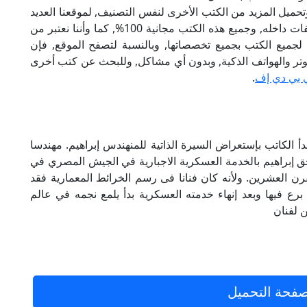
تحميل المزيد من الكتب الأخرى لنفس التصنيف, لموقعنا العديد
من الكتب الإلكترونية, وتوجد به الكثير من التصنيفات داخله, وجميع هذه الكتب مجانية 100%, كما وأننا نعتبر من
لجميع الكتب بجميع تخصصاتها, وبالنسبة لتصفح الموقع, فإن
 على الكمبيوتر والهواتف الذكية, وبدون أي مشاكل, وللبحث عن كتب أخرى
 بي دي إف
.
سف السباعي يبدأ الكاتب بإستعراض السيرة الذاتية للمنهندس إبراهيم. مهندسا
تحق إبراهيم بالخدمة العسكرية الاجبارية في الجيش المصري في
رن العشرين. ولأنه كان فنانا فى رسم الخرائط المعمارية فقد
ع فيها وبعد إنهاء خدمته العسكرية بدأ يلمع نجمه في عالم
ن لفنان
فحة التحميل