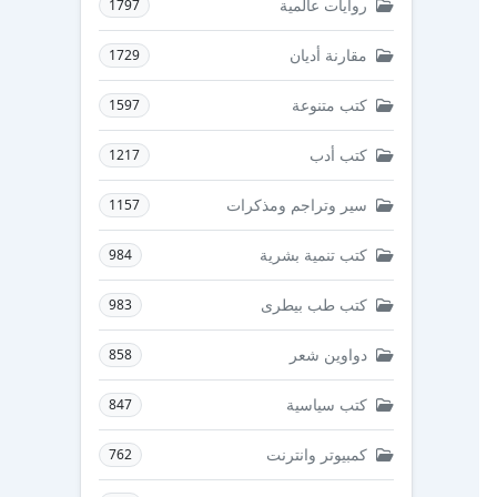
روايات عالمية
1797
مقارنة أديان
1729
كتب متنوعة
1597
كتب أدب
1217
سير وتراجم ومذكرات
1157
كتب تنمية بشرية
984
كتب طب بيطرى
983
دواوين شعر
858
كتب سياسية
847
كمبيوتر وانترنت
762