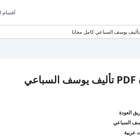
أقسام ا
تحميل كتاب طريق العودة PDF تأليف يوسف السباعي
يق العودة
سف السباعي
ت عربية