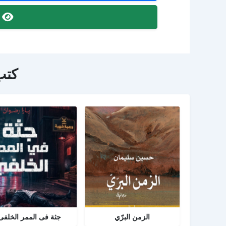
ص
كتب
الزمن البرّي
جثة فى الممر الخلفى