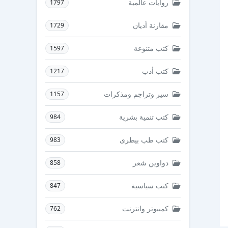
روايات عالمية
1797
مقارنة أديان
1729
كتب متنوعة
1597
كتب أدب
1217
سير وتراجم ومذكرات
1157
كتب تنمية بشرية
984
كتب طب بيطرى
983
دواوين شعر
858
كتب سياسية
847
كمبيوتر وانترنت
762