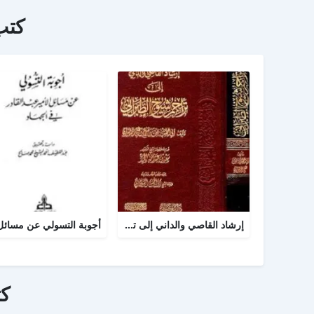
كتب
إرشاد القاصي والداني إلى تراجم شيوخ الطبراني
ك