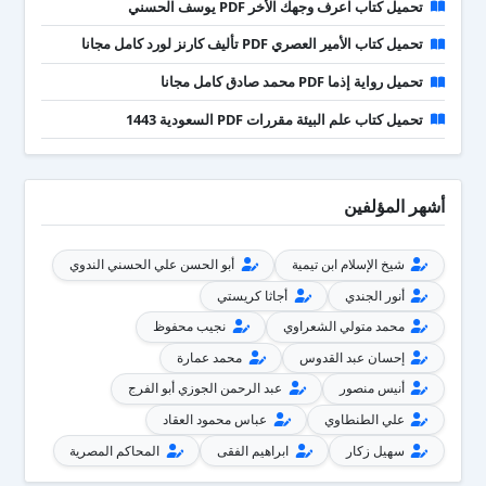
تحميل كتاب اعرف وجهك الأخر PDF يوسف الحسني
تحميل كتاب الأمير العصري PDF تأليف كارنز لورد كامل مجانا
تحميل رواية إذما PDF محمد صادق كامل مجانا
تحميل كتاب علم البيئة مقررات PDF السعودية 1443
أشهر المؤلفين
شيخ الإسلام ابن تيمية
أبو الحسن علي الحسني الندوي
أنور الجندي
أجاثا كريستي
محمد متولي الشعراوي
نجيب محفوظ
إحسان عبد القدوس
محمد عمارة
أنيس منصور
عبد الرحمن الجوزي أبو الفرج
علي الطنطاوي
عباس محمود العقاد
سهيل زكار
ابراهيم الفقى
المحاكم المصرية