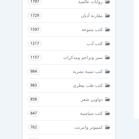
روايات عالمية
1797
مقارنة أديان
1729
كتب متنوعة
1597
كتب أدب
1217
سير وتراجم ومذكرات
1157
كتب تنمية بشرية
984
كتب طب بيطرى
983
دواوين شعر
858
كتب سياسية
847
كمبيوتر وانترنت
762