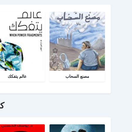
مصنع السحاب
عالم يتفكك
ك