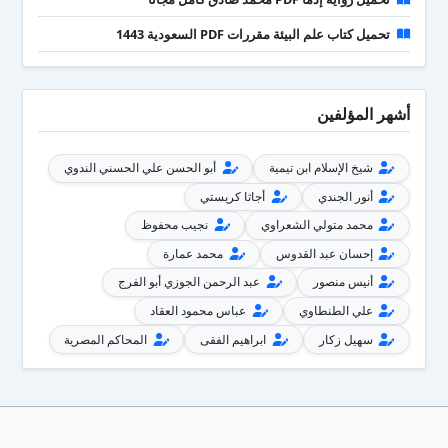
تحميل كتاب علم البيئة مقررات PDF السعودية 1443
أشهر المؤلفين
شيخ الإسلام ابن تيمية
أبو الحسن علي الحسني الندوي
أنور الجندي
أجاثا كريستي
محمد متولي الشعراوي
نجيب محفوظ
إحسان عبد القدوس
محمد عمارة
أنيس منصور
عبد الرحمن الجوزي أبو الفرج
علي الطنطاوي
عباس محمود العقاد
سهيل زكار
ابراهيم الفقى
المحاكم المصرية