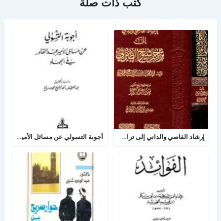
كتب ذات صلة
إرشاد القاصي والداني إلى تراجم شيوخ الطبراني
أجوبة التسولي عن مسائل الأمير عبد القادر في الجهاد