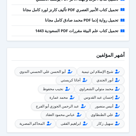
تحميل كتاب الأمير العصري PDF تأليف كارنز لورد كامل مجانا
تحميل رواية إذما PDF محمد صادق كامل مجانا
تحميل كتاب علم البيئة مقررات PDF السعودية 1443
أشهر المؤلفين
شيخ الإسلام ابن تيمية
أبو الحسن علي الحسني الندوي
أنور الجندي
أجاثا كريستي
محمد متولي الشعراوي
نجيب محفوظ
إحسان عبد القدوس
محمد عمارة
أنيس منصور
عبد الرحمن الجوزي أبو الفرج
علي الطنطاوي
عباس محمود العقاد
سهيل زكار
ابراهيم الفقى
المحاكم المصرية