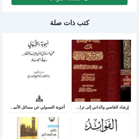
كتب ذات صلة
إرشاد القاصي والداني إلى تراجم شيوخ الطبراني
أجوبة التسولي عن مسائل الأمير عبد القادر في الجهاد