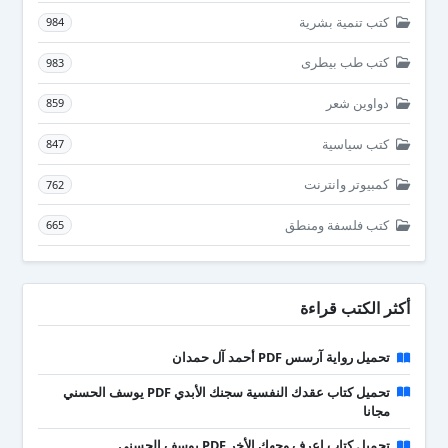
كتب تنمية بشرية
984
كتب طب بيطرى
983
دواوين شعر
859
كتب سياسية
847
كمبيوتر وانترنت
762
كتب فلسفة ومنطق
665
أكثر الكتب قراءة
تحميل رواية آرسس PDF أحمد آل حمدان
تحميل كتاب عقدك النفسية سجنك الأبدي PDF يوسف الحسني
مجانا
تحميل كتاب اعرف وجهك الأخر PDF يوسف الحسني