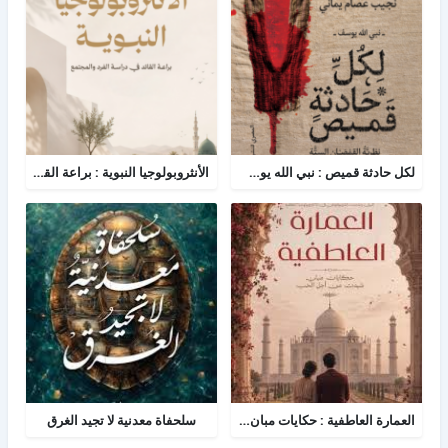
لكل حادثة قميص : نبي الله يوسف - نظرية القمصان الستة في قراءة القصة القرآنية
الأنثروبولوجيا النبوية : براعة القائد في دراسة الفرد والمجتمع
العمارة العاطفية : حكايات مبان شيدن من أجل الحب
سلحفاة معدنية لا تجيد الغرق