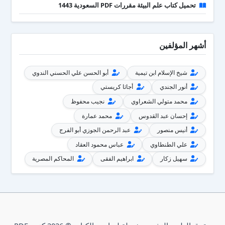
تحميل كتاب علم البيئة مقررات PDF السعودية 1443
أشهر المؤلفين
شيخ الإسلام ابن تيمية
أبو الحسن علي الحسني الندوي
أنور الجندي
أجاثا كريستي
محمد متولي الشعراوي
نجيب محفوظ
إحسان عبد القدوس
محمد عمارة
أنيس منصور
عبد الرحمن الجوزي أبو الفرج
علي الطنطاوي
عباس محمود العقاد
سهيل زكار
ابراهيم الفقى
المحاكم المصرية