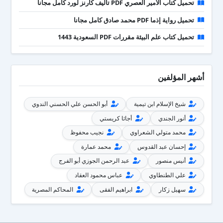
تحميل كتاب الأمير العصري PDF تأليف كارنز لورد كامل مجانا
تحميل رواية إذما PDF محمد صادق كامل مجانا
تحميل كتاب علم البيئة مقررات PDF السعودية 1443
أشهر المؤلفين
شيخ الإسلام ابن تيمية
أبو الحسن علي الحسني الندوي
أنور الجندي
أجاثا كريستي
محمد متولي الشعراوي
نجيب محفوظ
إحسان عبد القدوس
محمد عمارة
أنيس منصور
عبد الرحمن الجوزي أبو الفرج
علي الطنطاوي
عباس محمود العقاد
سهيل زكار
ابراهيم الفقى
المحاكم المصرية