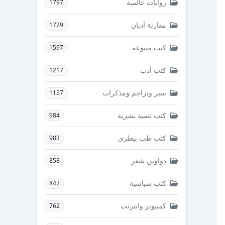
روايات عالمية
1797
مقارنة أديان
1729
كتب متنوعة
1597
كتب أدب
1217
سير وتراجم ومذكرات
1157
كتب تنمية بشرية
984
كتب طب بيطرى
983
دواوين شعر
858
كتب سياسية
847
كمبيوتر وانترنت
762