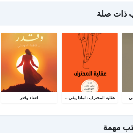
 ذات صلة
مي
عقلية المحترف : لماذا يبقى البعض هواة رغم الموهبة؟
قضاء وقدر
تب مهمة