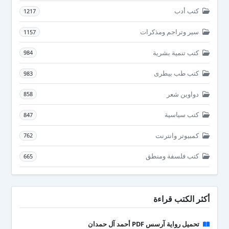
كتب أدب
1217
سير وتراجم ومذكرات
1157
كتب تنمية بشرية
984
كتب طب بيطرى
983
دواوين شعر
858
كتب سياسية
847
كمبيوتر وانترنت
762
كتب فلسفة ومنطق
665
أكثر الكتب قراءة
تحميل رواية آرسس PDF أحمد آل حمدان