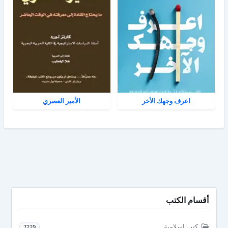
اعرف وجهك الأخر
الأمير العصري
أقسام الكتب
كتب إسلامية
7229