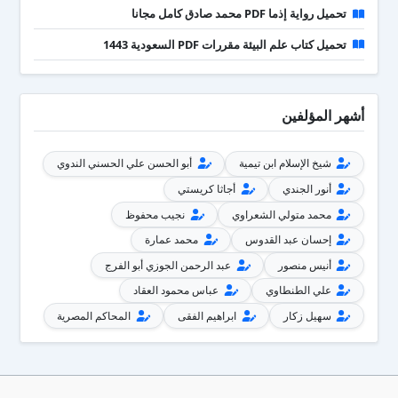
تحميل رواية إذما PDF محمد صادق كامل مجانا
تحميل كتاب علم البيئة مقررات PDF السعودية 1443
أشهر المؤلفين
شيخ الإسلام ابن تيمية
أبو الحسن علي الحسني الندوي
أنور الجندي
أجاثا كريستي
محمد متولي الشعراوي
نجيب محفوظ
إحسان عبد القدوس
محمد عمارة
أنيس منصور
عبد الرحمن الجوزي أبو الفرج
علي الطنطاوي
عباس محمود العقاد
سهيل زكار
ابراهيم الفقى
المحاكم المصرية