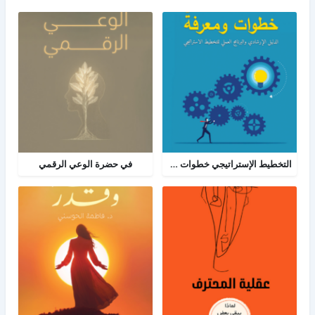
التخطيط الإستراتيجي خطوات ومعرفة: الدليل الإرشادي والبرنامج العملي للتخطيط
في حضرة الوعي الرقمي