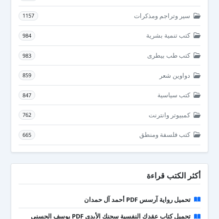
سير وتراجم ومذكرات
1157
كتب تنمية بشرية
984
كتب طب بيطرى
983
دواوين شعر
859
كتب سياسية
847
كمبيوتر وانترنت
762
كتب فلسفة ومنطق
665
أكثر الكتب قراءة
تحميل رواية آرسس PDF أحمد آل حمدان
تحميل كتاب عقدك النفسية سجنك الأبدي PDF يوسف الحسني