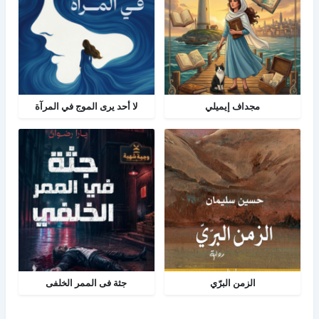
مجداف إيميلي
لا أحد يرى الموج في المرآة
الزمن البرّي
جثة فى الممر الخلفى