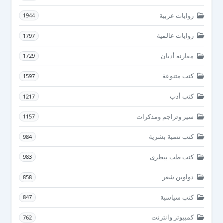
روايات عربية
1944
روايات عالمية
1797
مقارنة أديان
1729
كتب متنوعة
1597
كتب أدب
1217
سير وتراجم ومذكرات
1157
كتب تنمية بشرية
984
كتب طب بيطرى
983
دواوين شعر
858
كتب سياسية
847
كمبيوتر وانترنت
762