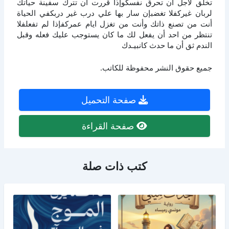
تخلق لأجل أن تحرق نفسكوإذا قررت أن تترك سفينة حياتك
لربان غيركفلا تغضبإن سار بها علي درب غير دربكفي الحياة
أنت من تصنع ذاتك وأنت من تغزل ايام عمركفإذا لم تفعلفلا
تنتظر من احد أن يفعل لك ما كان يستوجب عليك فعله وقبل
الندم ثق أن ما حدث كانبيـدك
جميع حقوق النشر محفوظة للكاتب.
صفحة التحميل
صفحة القراءة
كتب ذات صلة