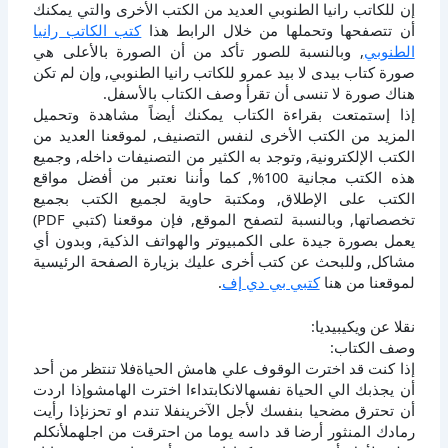
إن للكاتب رانيا الطنوبي العديد من الكتب الأخرى والتي يمكنك
أن تتصفحها وتحملها من خلال الرابط هذا
كتب الكاتب رانيا
الطنوبي
, وبالنسبة للصور تأكد من أن الصورة بالأعلى هي
صورة كتاب بيدى لا بيد عمرو للكاتب رانيا الطنوبي, وإن لم تكن
هناك صورة لا تنسى أن تقرأ وصف الكتاب بالأسفل.
إذا إستمتعت بقراءة الكتاب يمكنك أيضاً مشاهدة وتحميل
المزيد من الكتب الأخرى لنفس التصنيف, لموقعنا العديد من
الكتب الإلكترونية, وتوجد به الكثير من التصنيفات داخله, وجميع
هذه الكتب مجانية 100%, كما وأننا نعتبر من أفضل مواقع
الكتب على الإطلاق, ومكتبة حاوية لجميع الكتب بجميع
تخصصاتها, وبالنسبة لتصفح الموقع, فإن موقعنا (كتبي PDF)
يعمل بصورة جيدة على الكمبيوتر والهواتف الذكية, وبدون أي
مشاكل, وللبحث عن كتب أخرى عليك بزيارة الصفحة الرئيسية
لموقعنا من هنا
كتبي بي دي إف
.
نقلا عن ويكيبيديا:
وصف الكتاب:
إذا كنت قد اخترت الوقوف علي هامش الحياةفلا تنتظر من أحد
أن يجذبك الي الحياة نفسهالانكابتداءا اخترت الهامشوإذا اردت
أن تحترق مضحيا بنفسك لأجل الآخرينفلا تندم او تحزنإذا رأيت
رمادك المنثور أرضا قد داسه يوما من احترقت من اجلهملأنكلم