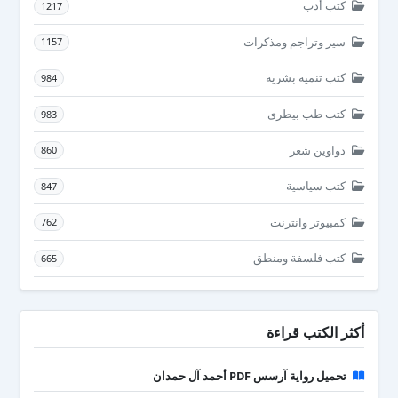
كتب أدب
1217
سير وتراجم ومذكرات
1157
كتب تنمية بشرية
984
كتب طب بيطرى
983
دواوين شعر
860
كتب سياسية
847
كمبيوتر وانترنت
762
كتب فلسفة ومنطق
665
أكثر الكتب قراءة
تحميل رواية آرسس PDF أحمد آل حمدان