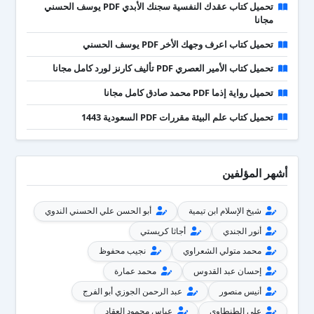
تحميل كتاب عقدك النفسية سجنك الأبدي PDF يوسف الحسني
مجانا
تحميل كتاب اعرف وجهك الأخر PDF يوسف الحسني
تحميل كتاب الأمير العصري PDF تأليف كارنز لورد كامل مجانا
تحميل رواية إذما PDF محمد صادق كامل مجانا
تحميل كتاب علم البيئة مقررات PDF السعودية 1443
أشهر المؤلفين
شيخ الإسلام ابن تيمية
أبو الحسن علي الحسني الندوي
أنور الجندي
أجاثا كريستي
محمد متولي الشعراوي
نجيب محفوظ
إحسان عبد القدوس
محمد عمارة
أنيس منصور
عبد الرحمن الجوزي أبو الفرج
علي الطنطاوي
عباس محمود العقاد