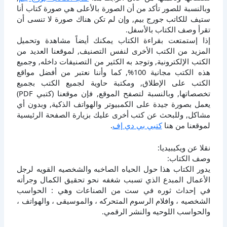
وبالنسبة للصور تأكد من أن الصورة بالأعلى هي صورة كتاب أنا
ستيف للكاتب جورج بيم, وإن لم تكن هناك صورة لا تنسى أن
تقرأ وصف الكتاب بالأسفل.
إذا إستمتعت بقراءة الكتاب يمكنك أيضاً مشاهدة وتحميل
المزيد من الكتب الأخرى لنفس التصنيف, لموقعنا العديد من
الكتب الإلكترونية, وتوجد به الكثير من التصنيفات داخله, وجميع
هذه الكتب مجانية 100%, كما وأننا نعتبر من أفضل مواقع
الكتب على الإطلاق, ومكتبة حاوية لجميع الكتب بجميع
تخصصاتها, وبالنسبة لتصفح الموقع, فإن موقعنا (كتبي PDF)
يعمل بصورة جيدة على الكمبيوتر والهواتف الذكية, وبدون أي
مشاكل, وللبحث عن كتب أخرى عليك بزيارة الصفحة الرئيسية
لموقعنا من هنا
كتبي بي دي إف
.
نقلا عن ويكيبيديا:
وصف الكتاب:
يدور الكتاب هذا حول الحياه الصاخبه والشخصيه القويه لرجل
الأعمال المبدع الذي تسبب شغفه نحو تحقيق الكمال وجرأته
في إحداث ثوره في ست من الصناعات وهي : الحواسب
الشخصيه ، وافلام الرسوم المتحركه ، والموسيقى ، والهواتف ،
والحواسب اللوحيه والنشر الرقمي.