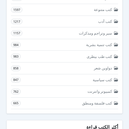
كتب متنوعة
1597
كتب أدب
1217
سير وتراجم ومذكرات
1157
كتب تنمية بشرية
984
كتب طب بيطرى
983
دواوين شعر
858
كتب سياسية
847
كمبيوتر وانترنت
762
كتب فلسفة ومنطق
665
أكثر الكتب قراءة