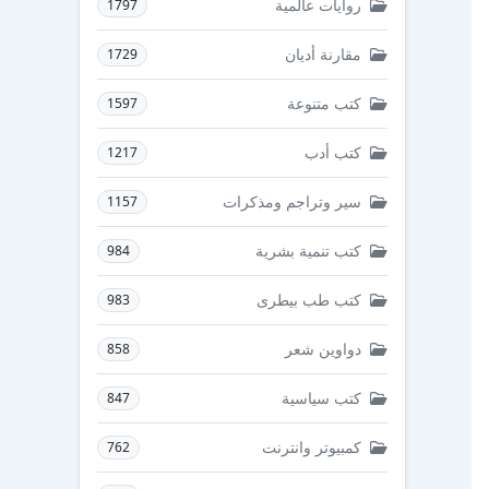
روايات عالمية
1797
مقارنة أديان
1729
كتب متنوعة
1597
كتب أدب
1217
سير وتراجم ومذكرات
1157
كتب تنمية بشرية
984
كتب طب بيطرى
983
دواوين شعر
858
كتب سياسية
847
كمبيوتر وانترنت
762