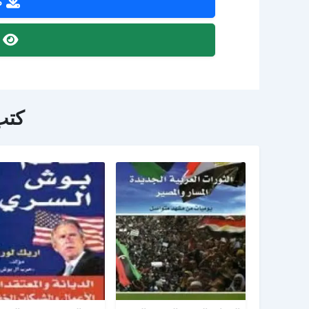
ص
ص
كتب