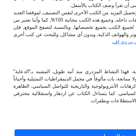
سى أن تقرأ وصف الكتاب بالأسفل.
تحميل المزيد من الكتب الأخرى لنفس التصنيف, لموقعنا العديد
من الكتب الإلكترونية, وتوجد به الكثير من التصنيفات داخله, وجميع هذه الكتب مجانية 100%, كما وأننا نعتبر من
لجميع الكتب بجميع تخصصاتها, وبالنسبة لتصفح الموقع, فإن
 على الكمبيوتر والهواتف الذكية, وبدون أي مشاكل, وللبحث عن كتب أخرى
 بي دي إف
.
. فهذا النشاط المزدري منذ أمد طويل، المشبه بـ”الدعاية”
لا ممانعة، بات مألوفاً في مجمل الديمقراطيات التمثيلية وأحياناً
رهانات الأنثروبولوجية والتاريخية للتواصل السياسي، الظاهرة
 السياسي. كما يتساءل الكتاب عن ازدهار واستقلالية محترفي
 الاستطلاعات وبطفرات