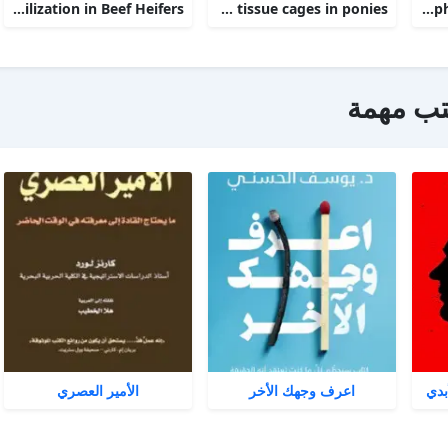
Phosphorus Deficiency Metabolism and Food Utilization in Beef Heifers
Clinical efficacy of intravenous administration of marbofloxacin in a Staphylococcus aureus infection in tissue cages in ponies
The alpha 2-adrenoceptor agonists xylazine and guanfacine exert different central nervous system, but comparable peripheral effects in calves
تب مهمة
بدي
اعرف وجهك الأخر
الأمير العصري