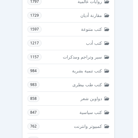
روايات عالمية
1797
مقارنة أديان
1729
كتب متنوعة
1597
كتب أدب
1217
سير وتراجم ومذكرات
1157
كتب تنمية بشرية
984
كتب طب بيطرى
983
دواوين شعر
858
كتب سياسية
847
كمبيوتر وانترنت
762