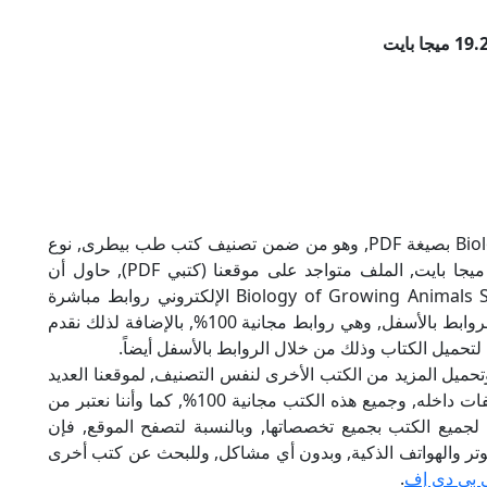
تحميل كتاب Biology of Growing Animals Series بصيغة PDF, وهو من ضمن تصنيف كتب طب بيطرى, نوع
الملف عند التحميل سيكون rar, وحجمه 19.27 ميجا بايت, الملف متواجد على موقعنا (كتبي PDF), حاول أن
لاتنسى هذا الإسم (كتبي PDF), إن لكتاب Biology of Growing Animals Series الإلكتروني روابط مباشرة
وكاملة مجانا, وبإمكانك تحميل الكتاب من خلال الروابط بالأسفل, وهي روابط مجانية 100%, بالإضافة لذلك نقدم
لتحميل الكتاب وذلك من خلال الروابط بالأسفل أيضاً.
تحميل المزيد من الكتب الأخرى لنفس التصنيف, لموقعنا العديد
من الكتب الإلكترونية, وتوجد به الكثير من التصنيفات داخله, وجميع هذه الكتب مجانية 100%, كما وأننا نعتبر من
لجميع الكتب بجميع تخصصاتها, وبالنسبة لتصفح الموقع, فإن
 على الكمبيوتر والهواتف الذكية, وبدون أي مشاكل, وللبحث عن كتب أخرى
 بي دي إف
.