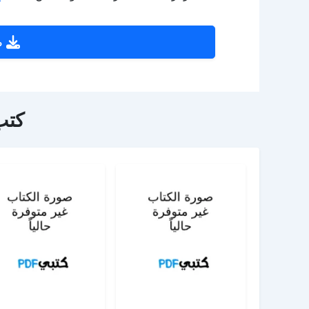
ص
كتب