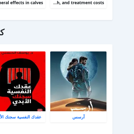
Targeting therapy to minimize antimicrobial use in preweaned calves effects on health, growth, and treatment costs
ك
آرسس
عقدك النفسية سجنك الأ