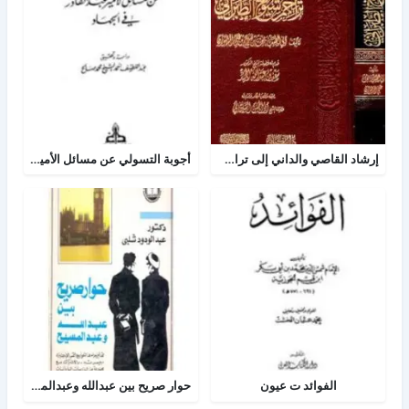
إرشاد القاصي والداني إلى تراجم شيوخ الطبراني
أجوبة التسولي عن مسائل الأمير عبد القادر في الجهاد
الفوائد ت عيون
حوار صريح بين عبدالله وعبدالمسيح