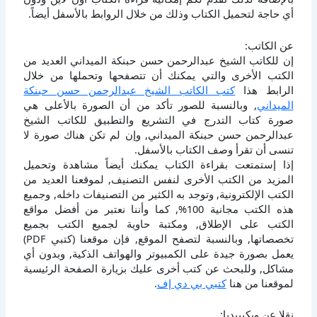
أي حاجة لتحميل الكتاب وذلك من خلال الروابط بالأسفل أيضاً.
عن الكاتب:
إن للكاتب الشيخ عبدالرحمن حسن حبنكة الميداني العديد من
الكتب الأخرى والتي يمكنك أن تتصفحها وتحملها من خلال
الرابط هذا
كتب الكاتب الشيخ عبدالرحمن حسن حبنكة
الميداني
, وبالنسبة للصور تأكد من أن الصورة بالأعلى هي
صورة كتاب التدرج في التشريع والتطبيق للكاتب الشيخ
عبدالرحمن حسن حبنكة الميداني, وإن لم تكن هناك صورة لا
تنسى أن تقرأ وصف الكتاب بالأسفل.
إذا إستمتعت بقراءة الكتاب يمكنك أيضاً مشاهدة وتحميل
المزيد من الكتب الأخرى لنفس التصنيف, لموقعنا العديد من
الكتب الإلكترونية, وتوجد به الكثير من التصنيفات داخله, وجميع
هذه الكتب مجانية 100%, كما وأننا نعتبر من أفضل مواقع
الكتب على الإطلاق, ومكتبة حاوية لجميع الكتب بجميع
تخصصاتها, وبالنسبة لتصفح الموقع, فإن موقعنا (كتبي PDF)
يعمل بصورة جيدة على الكمبيوتر والهواتف الذكية, وبدون أي
مشاكل, وللبحث عن كتب أخرى عليك بزيارة الصفحة الرئيسية
لموقعنا من هنا
كتبي بي دي إف
.
نقلا عن ويكيبيديا: